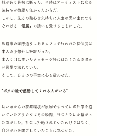
観があり最初は断った。当時はアーティストになる
気持ちが微塵も無かったからだ。
しかし、先方の熱心な気持ちに人生の思い出にでも
なればと
「個展」
の誘いを受けることにした。
那覇市の国際通りにあるカフェで行われた初個展は
本人の予想外に好評だった。
出入り口に置いたメッセージ帳にはたくさんの温か
い言葉で溢れていた。
そして、ひとつの事実に心を震わせた。
"ボクの絵で感動してくれる人がいる"
幼い頃からの家庭環境が原因ですべてに疎外感を抱
いていたアリカワは
その瞬間、社会となにか繋がっ
た気がした。
社会に拒絶されていたわけではなく、
自分が心を閉ざしていたことに気づいた。