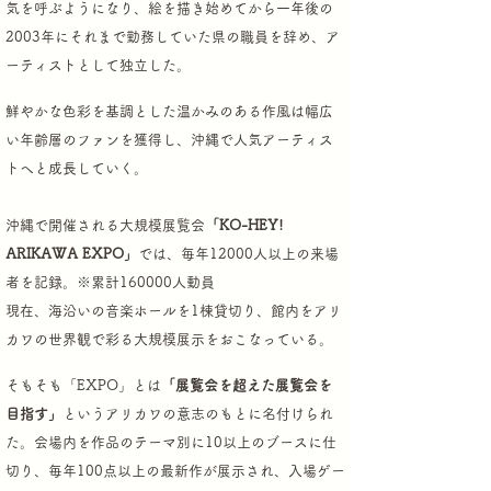
気を呼ぶようになり、
絵を描き始めてから一年後の
2003年にそれまで勤務していた県の職員を辞め、ア
ーティストとして独立した。
鮮やかな色彩を基調とした温かみのある作風は幅広
い年齢層のファンを獲得し、沖縄で人気アーティス
トへと成長していく。
沖縄で開催される大規模展覧会
「KO-HEY!
ARIKAWA EXPO」
では、毎年12000人以上の来場
者を記録。※累計160000人動員
現在、海沿いの音楽ホールを1棟貸切り、館内をアリ
カワの世界観で彩る大規模展示をおこなっている。
そもそも「EXPO」とは
「展覧会を超えた展覧会を
目指す」
というアリカワの意志のもとに名付けられ
た。
会場内を作品のテーマ別に10以上のブースに仕
切り、毎年100点以上の最新作が展示され、入場ゲー