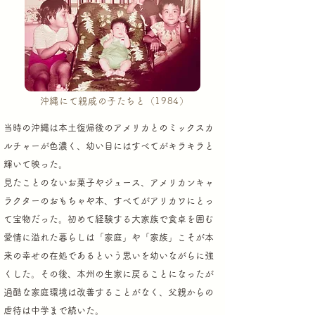
​沖縄にて親戚の子たちと（1984）
当時の沖縄は本土復帰後のアメリカとの
ミックスカ
ルチャーが色濃く、幼い目にはすべてがキラキラと
輝いて映った。
見たことのないお菓子やジュース、アメリカンキャ
ラクターのおもちゃや本、
すべてがアリカワにとっ
て宝物だった。初めて経験する大家族で食卓を囲む
愛情に溢れた暮らしは「家庭」や「家族」こそが本
来の幸せの在処であるという
思いを幼いながらに強
くした。その後、本州の生家に戻ることになったが
過酷な家庭環境は改善することがなく、父親からの
虐待は中学まで続いた。