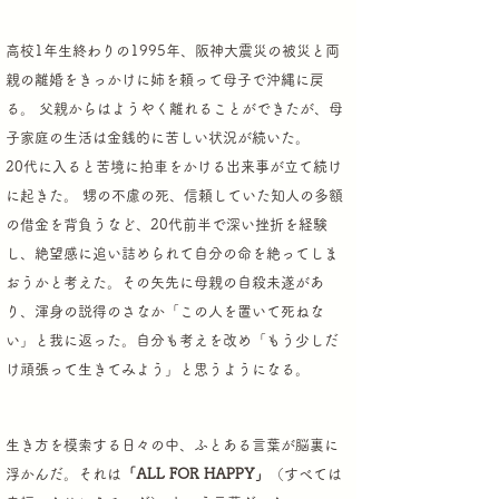
高校1年生終わりの1995年、阪神大震災の被災と両
親の離婚をきっかけに姉を頼って母子で沖縄に戻
る。
父親からはようやく離れることができたが、母
子家庭の生活は金銭的に苦しい状況が続いた。
20代に入ると苦境に拍車をかける出来事が立て続け
に起きた。 甥の不慮の死、信頼していた知人の多額
の借金を背負うなど、
20代前半で深い挫折を経験
し、絶望感に追い詰められて自分の命を絶ってしま
おうかと考えた。
その矢先に母親の自殺未遂があ
り、渾身の説得のさなか「この人を置いて死ねな
い」と我に返った。
自分も考えを改め「もう少しだ
け頑張って生きてみよう」と思うようになる。
生き方を模索する日々の中、ふとある言葉が脳裏に
浮かんだ。
それは
「ALL FOR HAPPY」
（すべては