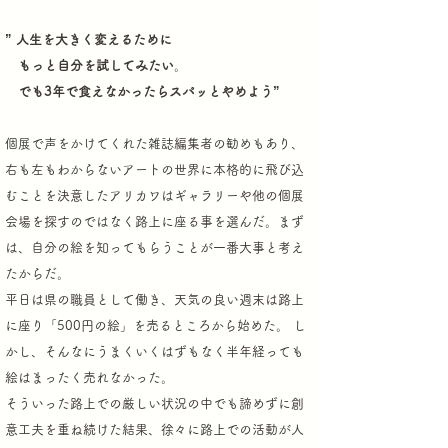
” 人生を大きく変えるために
もっと自分を試してみたい
。
でも3年で食えなかったらスパッとやめよう”
個展で声をかけてくれた雑誌編集者の勧めもあり、
右も左もわからないアートの世界に
本格的に飛び込
むことを決意したアリカワはギャラリーや他の個展
会場を探すのではなく
路上に座る事を選んだ。まず
は、自分の絵を知ってもらうことが一番大事と考え
たからだ。
平日は県の職員として働き、天気の良い週末は路上
に座り「500円の絵」を売るところ
から始めた。 し
かし、そんなにうまくいくはずもなく半年経っても
絵はまったく売れなかった。
そういった路上での厳しい状況の中でも諦めずに創
意工夫を重ね続けた結果、徐々に路上での活動が人