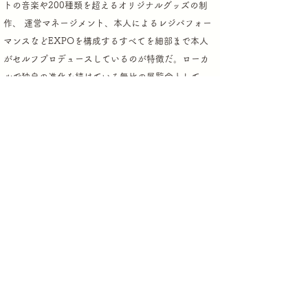
トの音楽や200種類を
超えるオリジナルグッズの制
作、 運営マネージメント、本人によるレジパフォー
マンスなどEXPOを構成するすべてを細部まで
本人
がセルフプロデュースしているのが特徴だ。ローカ
ルで独自の進化を続けている無比の展覧会として
「新たな発明」
と評されている。
また
「アーティストとして生まれたからには、ア
ーティストとして果たすべき役割がある。」
という
思いから、
毎年新作の絵本を自費出版し、独自の社
会貢献プログラムとして来場する数千人の子どもた
ちにプレゼントしている。
「EXPO」が始まった当時は子どもだった来場者が
今は成人し、新しい家庭を構え2世代3世代に渡って
家族で来場することが増え、
ローカルに根付いたア
ート展に成長している。
2010年以降は、全国で個展を開催するようになり各