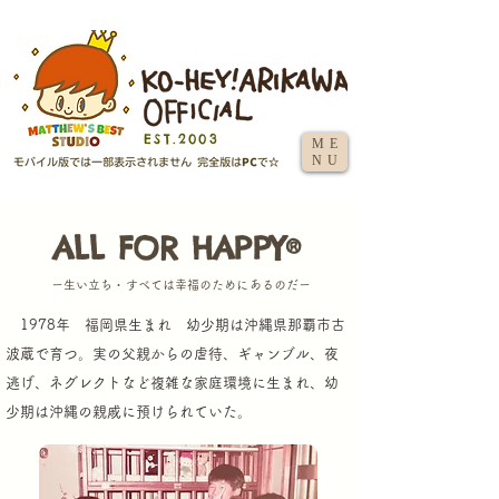
EST.2003
ME
NU
ALL FOR HAPPY
®
ー生い立ち・すべては幸福のためにあるのだー
1978年 福岡県生まれ 幼少期は沖縄県那覇市古
波蔵で育つ。
実の父親からの虐待、ギャンブル、夜
逃げ、ネグレクトなど複雑な家庭環境に生まれ、
幼
少期は沖縄の親戚に預けられていた。