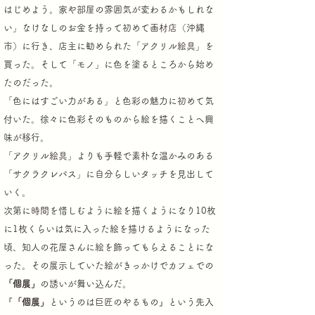
はじめよう。家や部屋の雰囲気が変わるかもしれな
い」
なけなしのお金を持って初めて画材店（沖縄
市）に行き、店主に勧められた「アクリル絵具」を
買った。
そして「モノ」に色を塗るところから始め
たのだった。
「色にはすごい力がある」と色彩の魅力に初めて気
付いた。徐々に色彩そのものから絵を描くことへ興
味が移行。
「アクリル絵具」よりも手軽で素朴な温かみのある
「サクラクレパス」に自分らしいタッチを見出して
いく。
次第に時間を惜しむように絵を描くようになり10枚
に1枚くらいは気に入った絵を描けるようになった
頃、知人の花屋さんに
絵を飾ってもらえることにな
った。その展示していた絵がきっかけでカフェでの
「個展」
の誘いが舞い込んだ。
『
「個展」
というのは巨匠のやるもの』という先入